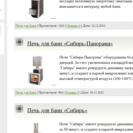
несущих негативную энергетику (знатокам
вписывается в интерьер любой бани.
a
Печи для бани
| Просмотров: 1422 |
Отзывы: 0
| Дата:
12.12.2012
Печь для бани «Сибирь-Панорама»
Печи "Сибирь-Панорама” оборудованы бол
дверцей. За счет увеличенных площадей ко
"Сибирь" имеют рекордную динамику нагрева
минут, и создают в парной микроклимат кл
высокой температурой воздуха (100-140°С)
Печи для бани
| Просмотров: 904 |
Отзывы: 0
| Дата:
30.11.2012
Печь для бани «Сибирь»
Печи "Сибирь" имеют рекордную динамику н
за 30 минут, и создают в парной микроклим