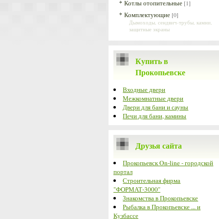
Котлы отопительные
[1]
Комплектующие
[0]
Дымоходы, сендвич-трубы, камни,
защитные экраны
Купить в
Прокопьевске
Входные двери
Межкомнатные двери
Двери для бани и сауны
Печи для бани, камины
Друзья сайта
Прокопьевск On-line - городской
портал
Строительная фирма
"ФОРМАТ-3000"
Знакомства в Прокопьевске
Рыбалка в Прокопьевске ... и
Кузбассе