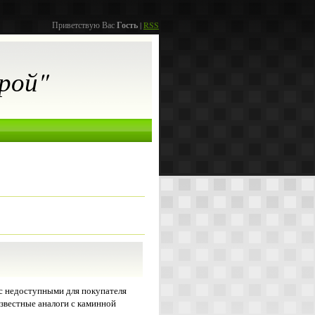
Приветствую Вас
Гость
|
RSS
рой"
 с недоступными для покупателя
звестные аналоги с каминной